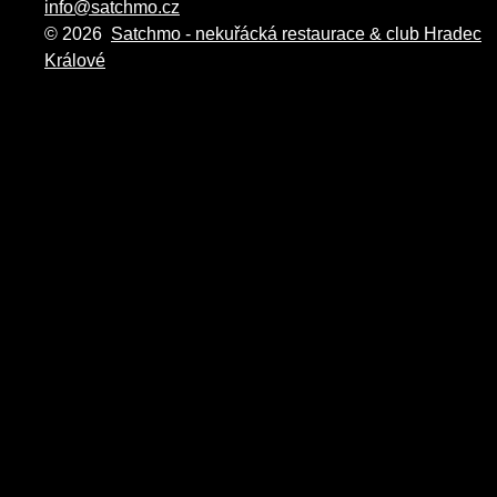
info@satchmo.cz
© 2026
Satchmo - nekuřácká restaurace & club Hradec
Králové
istanbul escort
sisli escort
beylikduzu escort
taksim escort
ortakoy escort
besikta
escort
kadi