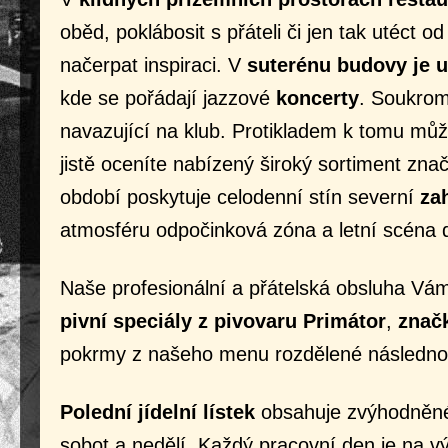
oběd, poklábosit s přáteli či jen tak utéct 
načerpat inspiraci. V
suterénu budovy je 
kde se pořádají jazzové
koncerty
. Soukro
navazující na klub. Protikladem k tomu můž
jistě oceníte nabízený široký sortiment znač
období poskytuje celodenní stín severní
za
atmosféru odpočinková zóna a letní scéna d
Naše profesionální a přátelská obsluha V
pivní speciály z pivovaru Primátor
,
znač
pokrmy z našeho menu rozdělené následno
Polední jídelní lístek
obsahuje zvýhodněné
sobot a nedělí. Každý pracovní den je na v