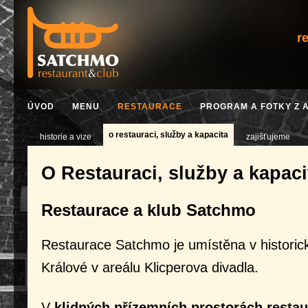
r
ÚVOD
MENU
RESTAURACE
PROGRAM A FOTKY Z 
o restauraci, služby a kapacita
historie a vize
zajišťujeme
O Restauraci, služby a kapaci
Restaurace a klub Satchmo
Restaurace Satchmo je umístěna v histori
Králové v areálu Klicperova divadla.
V
klidných přízemních prostorách resta