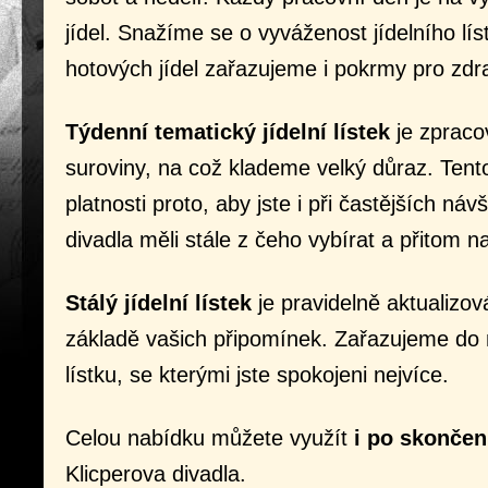
jídel. Snažíme se o vyváženost jídelního lís
hotových jídel zařazujeme i pokrmy pro zdr
Týdenní tematický jídelní lístek
je zpraco
suroviny, na což klademe velký důraz. Tento
platnosti proto, aby jste i při častějších n
divadla měli stále z čeho vybírat a přitom n
Stálý jídelní lístek
je pravidelně aktualizov
základě vašich připomínek. Zařazujeme do
lístku, se kterými jste spokojeni nejvíce.
Celou nabídku můžete využít
i po skončen
Klicperova divadla.