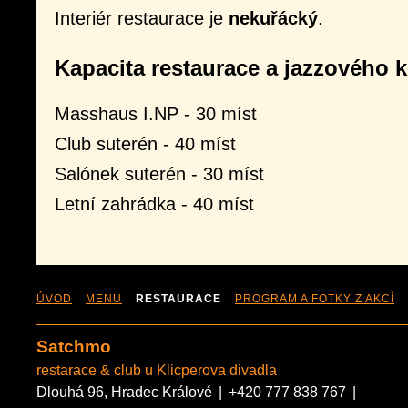
Interiér restaurace je
nekuřácký
.
Kapacita restaurace a jazzového
Masshaus I.NP - 30 míst
Club suterén - 40 míst
Salónek suterén - 30 míst
Letní zahrádka - 40 míst
ÚVOD
MENU
RESTAURACE
PROGRAM A FOTKY Z AKCÍ
Satchmo
restarace & club u Klicperova divadla
Dlouhá 96, Hradec Králové
|
+420 777 838 767
|